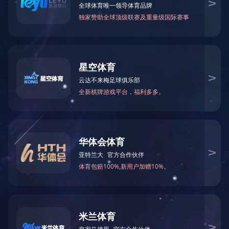
深圳大梅沙片区灯光夜景
深圳机场周边景观照明
资质荣誉
关于深港
企业荣誉
企业简介
企业资质
董事长致辞
精品案例
企业架构
悟空（中国）
装饰装修工程
企业业绩
机电消防工程
建筑智能化工程
悟空网页版入口
环境灯光工程
超高层及公共项目
住宅类项目